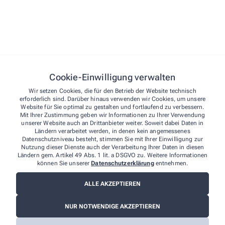
Hier finden Sie einen Überblick über unsere
umfangreichen Leistungen, durch die wir Ihnen täglich
zur Seite stehen.
Anmessen
Kompressionsstrümpfe
Bandagen
Cookie-Einwilligung verwalten
Schwerpunkt Haut
Wir setzen Cookies, die für den Betrieb der Website technisch
erforderlich sind. Darüber hinaus verwenden wir Cookies, um unsere
Bioderma
Website für Sie optimal zu gestalten und fortlaufend zu verbessern.
Mit Ihrer Zustimmung geben wir Informationen zu Ihrer Verwendung
Dr. Hauschka, Eucerin
unserer Website auch an Drittanbieter weiter. Soweit dabei Daten in
Olivenölpflege (Medipharma)
Ländern verarbeitet werden, in denen kein angemessenes
Datenschutzniveau besteht, stimmen Sie mit Ihrer Einwilligung zur
Vichy, Linden Apotheken Kosmetik
Nutzung dieser Dienste auch der Verarbeitung Ihrer Daten in diesen
Ländern gem. Artikel 49 Abs. 1 lit. a DSGVO zu. Weitere Informationen
können Sie unserer
Datenschutzerklärung
entnehmen.
Krankenpflege
Kompressionsstrümpfe
ALLE AKZEPTIEREN
Blutuntersuchungen
NUR NOTWENDIGE AKZEPTIEREN
Cholesterin differenziert